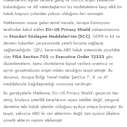
makamlarının kişisel verilere geniş ve sınırsız erişim yetkilerinin
bulunduğunu ve AB vatandaşlarının bu müdahalelere karşı etkili bir
hukuki başvuru yolundan yoksun olduğunu ileri sürmüştür.
Mahkemenin önüne gelen temel mesele, Avrupa Komisyonu
tarafından kabul edilen
EU–US Privacy Shield
mekanizmasının
ve
Standart Sözleşme Maddeleri’nin (SCC)
, GDPR m.44 ve
devamı hükümleri çerçevesinde yeterli koruma sağlayıp
sağlamadığıdır. CJEU, kararında ABD hukuk sisteminde yürürlükte
olan
FISA Section 702
ve
Executive Order 12333
gibi
düzenlemelerin, kamu otoritelerine kişisel verilere orantısız ve
ayrım gözetmeksizin erişim imkânı tanıdığını tespit etmiştir. Bu
durumun, Avrupa Birliği Temel Haklar Şartı’nın 7., 8. ve 47.
maddeleriyle bağdaşmadığı sonucuna varılmıştır.
Bu gerekçelerle Mahkeme, EU–US Privacy Shield’ı geçersiz ilan
etmiş; böylece yeterlilik kararlarının siyasi nitelikte değil, yargısal
denetime tabi hukuki işlemler olduğunu açıkça ortaya koymuştur. Bu
tespit, yalnızca ABD ile veri aktarımını değil, tüm üçüncü ülkelere
yönelik aktarım rejimini etkilemiştir.