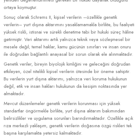
yeniden değerlendirilmesi gereken bir hukuki dayanak olduğunu
ortaya koymuştur.
Sonuç olarak Schrems II, kişisel verilerin –özellikle genetik
verilerin– yurt dışına aktarımını yasaklamamakla birlikte, bu faaliyeti
yüksek riskli, istisnai ve sürekli denetime tabi bir hukuki süreç hâline
getirmiştir. Veri aktarımı artık yalnızca teknik veya sözleşmesel bir
mesele değil; temel haklar, kamu gücünün sınırları ve insan onuru
ile doğrudan bağlantılı anayasal bir sorun olarak ele alınmaktadır.
Genetik veriler, bireyin biyolojik kimliğini ve geleceğini doğrudan
etkileyen, özel nitelikli kişisel verilerin ötesinde bir öneme sahiptir.
Bu verilerin yurt dışına aktarımı, yalnızca veri koruma hukukunun
değil, etik ve insan hakları hukukunun da kesişim noktasında yer
almaktadır.
Mevcut düzenlemeler genetik verilerin korunması için yüksek
standartlar öngörmekle birlikte, yurt dışına aktarım bakımından
belirsizlikler ve uygulama sorunları barındırmaktadır. Özellikle açık
rıza merkezli yaklaşım, genetik verilerin doğasına özgü riskleri tek
başına karşılamakta yetersiz kalmaktadır.