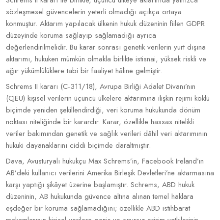
Schrems II kararı ile birlikte, üçüncü ülkeye aktarımda yalnızca
sözleşmesel güvencelerin yeterli olmadığı açıkça ortaya
konmuştur. Aktarım yapılacak ülkenin hukuk düzeninin fiilen GDPR
düzeyinde koruma sağlayıp sağlamadığı ayrıca
değerlendirilmelidir. Bu karar sonrası genetik verilerin yurt dışına
aktarımı, hukuken mümkün olmakla birlikte istisnai, yüksek riskli ve
ağır yükümlülüklere tabi bir faaliyet hâline gelmiştir.
Schrems II kararı (C-311/18), Avrupa Birliği Adalet Divanı’nın
(CJEU) kişisel verilerin üçüncü ülkelere aktarımına ilişkin rejimi köklü
biçimde yeniden şekillendirdiği, veri koruma hukukunda dönüm
noktası niteliğinde bir karardır. Karar, özellikle hassas nitelikli
veriler bakımından genetik ve sağlık verileri dâhil veri aktarımının
hukuki dayanaklarını ciddi biçimde daraltmıştır.
Dava, Avusturyalı hukukçu Max Schrems’in, Facebook Ireland’ın
AB’deki kullanıcı verilerini Amerika Birleşik Devletleri’ne aktarmasına
karşı yaptığı şikâyet üzerine başlamıştır. Schrems, ABD hukuk
düzeninin, AB hukukunda güvence altına alınan temel haklara
eşdeğer bir koruma sağlamadığını; özellikle ABD istihbarat