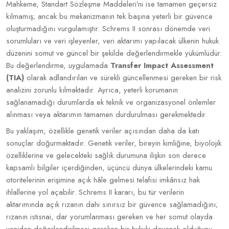
Mahkeme, Standart Sözleşme Maddeleri’ni ise tamamen geçersiz
kılmamış; ancak bu mekanizmanın tek başına yeterli bir güvence
oluşturmadığını vurgulamıştır. Schrems II sonrası dönemde veri
sorumluları ve veri işleyenler, veri aktarımı yapılacak ülkenin hukuk
düzenini somut ve güncel bir şekilde değerlendirmekle yükümlüdür.
Bu değerlendirme, uygulamada
Transfer Impact Assessment
(TIA)
olarak adlandırılan ve sürekli güncellenmesi gereken bir risk
analizini zorunlu kılmaktadır. Ayrıca, yeterli korumanın
sağlanamadığı durumlarda ek teknik ve organizasyonel önlemler
alınması veya aktarımın tamamen durdurulması gerekmektedir.
Bu yaklaşım, özellikle genetik veriler açısından daha da katı
sonuçlar doğurmaktadır. Genetik veriler, bireyin kimliğine, biyolojik
özelliklerine ve gelecekteki sağlık durumuna ilişkin son derece
kapsamlı bilgiler içerdiğinden, üçüncü dünya ülkelerindeki kamu
otoritelerinin erişimine açık hâle gelmesi telafisi imkânsız hak
ihlallerine yol açabilir. Schrems II kararı, bu tür verilerin
aktarımında açık rızanın dahi sınırsız bir güvence sağlamadığını;
rızanın istisnai, dar yorumlanması gereken ve her somut olayda