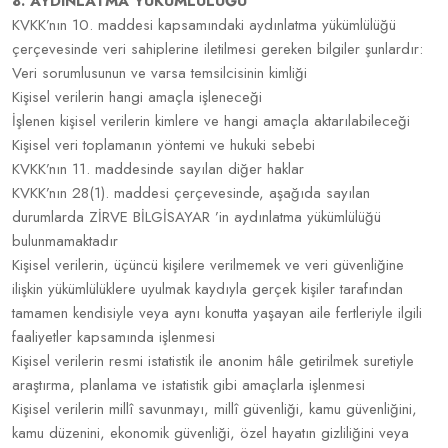
8. AYDINLATMA YÜKÜMLÜLÜĞÜ
KVKK’nın 10. maddesi kapsamındaki aydınlatma yükümlülüğü
çerçevesinde veri sahiplerine iletilmesi gereken bilgiler şunlardır:
Veri sorumlusunun ve varsa temsilcisinin kimliği
Kişisel verilerin hangi amaçla işleneceği
İşlenen kişisel verilerin kimlere ve hangi amaçla aktarılabileceği
Kişisel veri toplamanın yöntemi ve hukuki sebebi
KVKK’nın 11. maddesinde sayılan diğer haklar
KVKK’nın 28(1). maddesi çerçevesinde, aşağıda sayılan
durumlarda ZİRVE BİLGİSAYAR ’in aydınlatma yükümlülüğü
bulunmamaktadır
Kişisel verilerin, üçüncü kişilere verilmemek ve veri güvenliğine
ilişkin yükümlülüklere uyulmak kaydıyla gerçek kişiler tarafından
tamamen kendisiyle veya aynı konutta yaşayan aile fertleriyle ilgili
faaliyetler kapsamında işlenmesi
Kişisel verilerin resmi istatistik ile anonim hâle getirilmek suretiyle
araştırma, planlama ve istatistik gibi amaçlarla işlenmesi
Kişisel verilerin millî savunmayı, millî güvenliği, kamu güvenliğini,
kamu düzenini, ekonomik güvenliği, özel hayatın gizliliğini veya