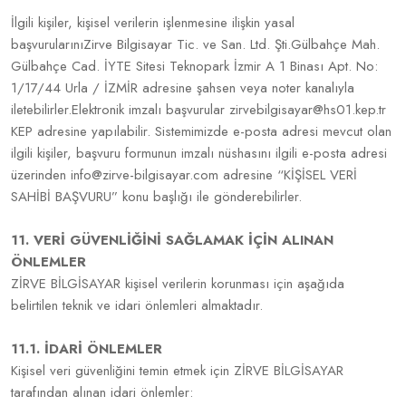
İlgili kişiler, kişisel verilerin işlenmesine ilişkin yasal
başvurularınıZirve Bilgisayar Tic. ve San. Ltd. Şti.Gülbahçe Mah.
Gülbahçe Cad. İYTE Sitesi Teknopark İzmir A 1 Binası Apt. No:
1/17/44 Urla / İZMİR adresine şahsen veya noter kanalıyla
iletebilirler.Elektronik imzalı başvurular zirvebilgisayar@hs01.kep.tr
KEP adresine yapılabilir. Sistemimizde e-posta adresi mevcut olan
ilgili kişiler, başvuru formunun imzalı nüshasını ilgili e-posta adresi
üzerinden info@zirve-bilgisayar.com adresine “KİŞİSEL VERİ
SAHİBİ BAŞVURU” konu başlığı ile gönderebilirler.
11. VERİ GÜVENLİĞİNİ SAĞLAMAK İÇİN ALINAN
ÖNLEMLER
ZİRVE BİLGİSAYAR kişisel verilerin korunması için aşağıda
belirtilen teknik ve idari önlemleri almaktadır.
11.1. İDARİ ÖNLEMLER
Kişisel veri güvenliğini temin etmek için ZİRVE BİLGİSAYAR
tarafından alınan idari önlemler: