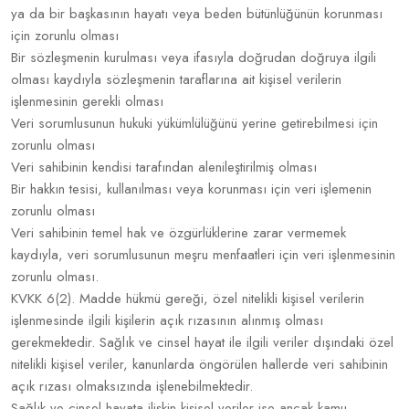
ya da bir başkasının hayatı veya beden bütünlüğünün korunması
için zorunlu olması
Bir sözleşmenin kurulması veya ifasıyla doğrudan doğruya ilgili
olması kaydıyla sözleşmenin taraflarına ait kişisel verilerin
işlenmesinin gerekli olması
Veri sorumlusunun hukuki yükümlülüğünü yerine getirebilmesi için
zorunlu olması
Veri sahibinin kendisi tarafından alenileştirilmiş olması
Bir hakkın tesisi, kullanılması veya korunması için veri işlemenin
zorunlu olması
Veri sahibinin temel hak ve özgürlüklerine zarar vermemek
kaydıyla, veri sorumlusunun meşru menfaatleri için veri işlenmesinin
zorunlu olması.
KVKK 6(2). Madde hükmü gereği, özel nitelikli kişisel verilerin
işlenmesinde ilgili kişilerin açık rızasının alınmış olması
gerekmektedir. Sağlık ve cinsel hayat ile ilgili veriler dışındaki özel
nitelikli kişisel veriler, kanunlarda öngörülen hallerde veri sahibinin
açık rızası olmaksızında işlenebilmektedir.
Sağlık ve cinsel hayata ilişkin kişisel veriler ise ancak kamu