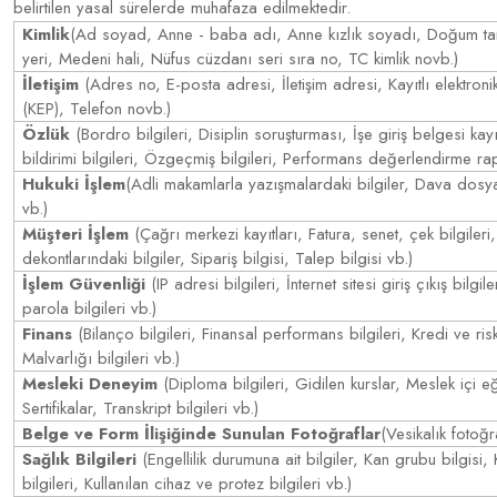
belirtilen yasal sürelerde muhafaza edilmektedir.
Kimlik
(Ad soyad, Anne - baba adı, Anne kızlık soyadı, Doğum ta
yeri, Medeni hali, Nüfus cüzdanı seri sıra no, TC kimlik novb.)
İletişim
(Adres no, E-posta adresi, İletişim adresi, Kayıtlı elektron
(KEP), Telefon novb.)
Özlük
(Bordro bilgileri, Disiplin soruşturması, İşe giriş belgesi kayı
bildirimi bilgileri, Özgeçmiş bilgileri, Performans değerlendirme rap
Hukuki İşlem
(Adli makamlarla yazışmalardaki bilgiler, Dava dosya
vb.)
Müşteri İşlem
(Çağrı merkezi kayıtları, Fatura, senet, çek bilgileri
dekontlarındaki bilgiler, Sipariş bilgisi, Talep bilgisi vb.)
İşlem Güvenliği
(IP adresi bilgileri, İnternet sitesi giriş çıkış bilgile
parola bilgileri vb.)
Finans
(Bilanço bilgileri, Finansal performans bilgileri, Kredi ve risk 
Malvarlığı bilgileri vb.)
Mesleki Deneyim
(Diploma bilgileri, Gidilen kurslar, Meslek içi eği
Sertifikalar, Transkript bilgileri vb.)
Belge ve Form İlişiğinde Sunulan Fotoğraflar
(Vesikalık fotoğr
Sağlık Bilgileri
(Engellilik durumuna ait bilgiler, Kan grubu bilgisi, 
bilgileri, Kullanılan cihaz ve protez bilgileri vb.)