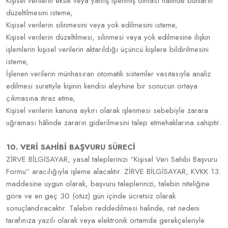
Kişisel verilerin eksik veya yanlış işlenmiş olması hâlinde bunların
düzeltilmesini isteme,
Kişisel verilerin silinmesini veya yok edilmesini isteme,
Kişisel verilerin düzeltilmesi, silinmesi veya yok edilmesine ilişkin
işlemlerin kişisel verilerin aktarıldığı üçüncü kişilere bildirilmesini
isteme,
İşlenen verilerin münhasıran otomatik sistemler vasıtasıyla analiz
edilmesi suretiyle kişinin kendisi aleyhine bir sonucun ortaya
çıkmasına itiraz etme,
Kişisel verilerin kanuna aykırı olarak işlenmesi sebebiyle zarara
uğraması hâlinde zararın giderilmesini talep etmehaklarına sahiptir.
10. VERİ SAHİBİ BAŞVURU SÜRECİ
ZİRVE BİLGİSAYAR, yasal taleplerinizi “Kişisel Veri Sahibi Başvuru
Formu” aracılığıyla işleme alacaktır. ZİRVE BİLGİSAYAR, KVKK 13.
maddesine uygun olarak, başvuru taleplerinizi, talebin niteliğine
göre ve en geç 30 (otuz) gün içinde ücretsiz olarak
sonuçlandıracaktır. Talebin reddedilmesi halinde, ret nedeni
tarafınıza yazılı olarak veya elektronik ortamda gerekçeleriyle