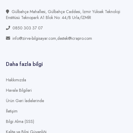
Gülbahçe Mahallesi, Gülbahçe Caddesi, İzmir Yüksek Teknoloji
Enstitüsü Teknopark A1 Blok No: 44/B Urla/İZMİR
0850 303 37 07
info@zirve-bilgisayar.com,destek@icrapro.com
Daha fazla bilgi
Hakkımızda
Havale Bilgileri
Ürün Geri İadelerinde
İletişim
Bilgi Alma (SSS)
Kalite ve Bilgi Güvenliği