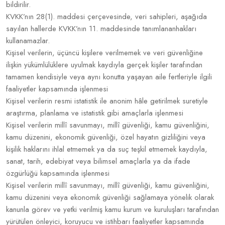
bildirilir.
KVKK’nın 28(1). maddesi çerçevesinde, veri sahipleri, aşağıda
sayılan hallerde KVKK’nın 11. maddesinde tanımlananhakları
kullanamazlar.
Kişisel verilerin, üçüncü kişilere verilmemek ve veri güvenliğine
ilişkin yükümlülüklere uyulmak kaydıyla gerçek kişiler tarafından
tamamen kendisiyle veya aynı konutta yaşayan aile fertleriyle ilgili
faaliyetler kapsamında işlenmesi
Kişisel verilerin resmi istatistik ile anonim hâle getirilmek suretiyle
araştırma, planlama ve istatistik gibi amaçlarla işlenmesi
Kişisel verilerin millî savunmayı, millî güvenliği, kamu güvenliğini,
kamu düzenini, ekonomik güvenliği, özel hayatın gizliliğini veya
kişilik haklarını ihlal etmemek ya da suç teşkil etmemek kaydıyla,
sanat, tarih, edebiyat veya bilimsel amaçlarla ya da ifade
özgürlüğü kapsamında işlenmesi
Kişisel verilerin millî savunmayı, millî güvenliği, kamu güvenliğini,
kamu düzenini veya ekonomik güvenliği sağlamaya yönelik olarak
kanunla görev ve yetki verilmiş kamu kurum ve kuruluşları tarafından
yürütülen önleyici, koruyucu ve istihbarı faaliyetler kapsamında