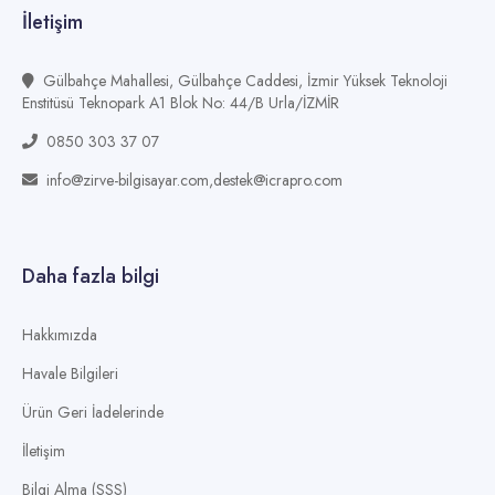
İletişim
Gülbahçe Mahallesi, Gülbahçe Caddesi, İzmir Yüksek Teknoloji
Enstitüsü Teknopark A1 Blok No: 44/B Urla/İZMİR
0850 303 37 07
info@zirve-bilgisayar.com,destek@icrapro.com
Daha fazla bilgi
Hakkımızda
Havale Bilgileri
Ürün Geri İadelerinde
İletişim
Bilgi Alma (SSS)