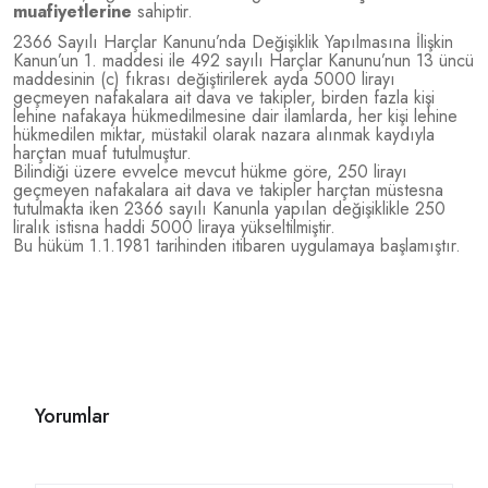
muafiyetlerine
sahiptir.
2366 Sayılı Harçlar Kanunu’nda Değişiklik Yapılmasına İlişkin
Kanun’un 1. maddesi ile 492 sayılı Harçlar Kanunu’nun 13 üncü
maddesinin (c) fıkrası değiştirilerek ayda 5000 lirayı
geçmeyen nafakalara ait dava ve takipler, birden fazla kişi
lehine nafakaya hükmedilmesine dair ilamlarda, her kişi lehine
hükmedilen miktar, müstakil olarak nazara alınmak kaydıyla
harçtan muaf tutulmuştur.
Bilindiği üzere evvelce mevcut hükme göre, 250 lirayı
geçmeyen nafakalara ait dava ve takipler harçtan müstesna
tutulmakta iken 2366 sayılı Kanunla yapılan değişiklikle 250
liralık istisna haddi 5000 liraya yükseltilmiştir.
Bu hüküm 1.1.1981 tarihinden itibaren uygulamaya başlamıştır.
Yorumlar