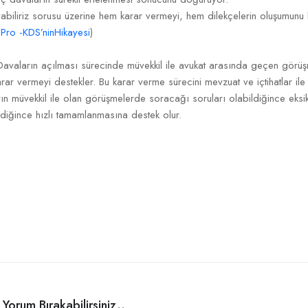
koyabiliriz sorusu üzerine hem karar vermeyi, hem dilekçelerin oluşumun
Pro -KDS’ninHikayesi
)
avaların açılması sürecinde müvekkil ile avukat arasında geçen görü
r vermeyi destekler. Bu karar verme sürecini mevzuat ve içtihatlar ile 
rın müvekkil ile olan görüşmelerde soracağı soruları olabildiğince eks
ldiğince hızlı tamamlanmasına destek olur.
Yorum Bırakabilirsiniz..